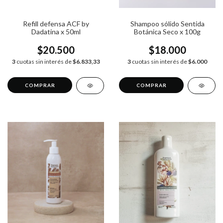
Refill defensa ACF by
Shampoo sólido Sentida
Dadatina x 50ml
Botánica Seco x 100g
$20.500
$18.000
3
cuotas sin interés de
$6.833,33
3
cuotas sin interés de
$6.000