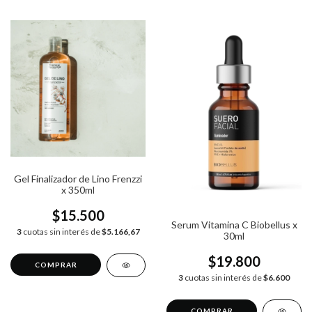
Gel Finalizador de Lino Frenzzi
x 350ml
$15.500
Serum Vitamina C Biobellus x
3
cuotas sin interés de
$5.166,67
30ml
$19.800
3
cuotas sin interés de
$6.600