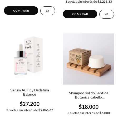
3
cuotas sin interés de
$2.233,33
COMPRAR
Serum ACF by Dadatina
Shampoo sólido Sentida
Balance
Botánica cabello
graso/anticaspa x 100g
$27.200
$18.000
3
cuotas sin interés de
$9.066,67
3
cuotas sin interés de
$6.000