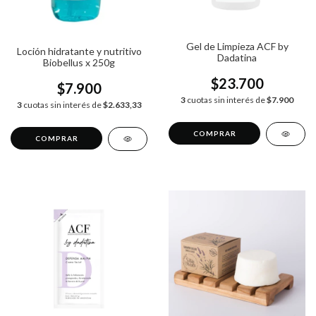
Gel de Limpieza ACF by
Loción hidratante y nutritivo
Dadatina
Biobellus x 250g
$23.700
$7.900
3
cuotas sin interés de
$7.900
3
cuotas sin interés de
$2.633,33