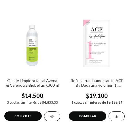
Gel de Limpieza facial Avena
Refill serum humectante ACF
& Calendula Biobellus x300ml
By Dadatina volumen 1:
balance x30ml
$14.500
$19.100
3
cuotas sin interés de
$4.833,33
3
cuotas sin interés de
$6.366,67