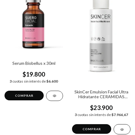
Serum Biobellus x 30ml
$19.800
3
cuotas sin interés de
$6.600
SkinCer Emulsion Facial Ultra
Hidratante CERAMIDAS
Biobellus x 100g
$23.900
3
cuotas sin interés de
$7.966,67