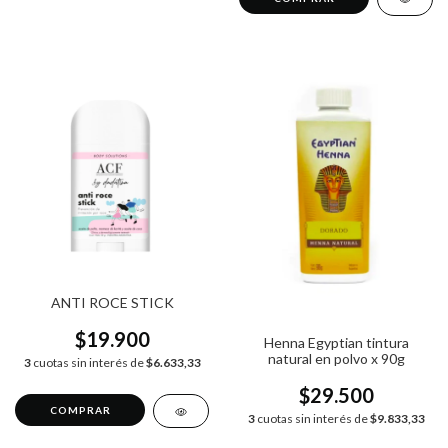
ANTI ROCE STICK
$19.900
Henna Egyptian tintura
natural en polvo x 90g
3
cuotas sin interés de
$6.633,33
$29.500
3
cuotas sin interés de
$9.833,33