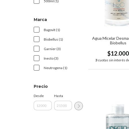
500ml (1)
Marca
Bagovit (1)
Agua Micelar Desmaq
Biobellus (1)
Biobellus
Garnier (3)
$12.00
Inecto (3)
3
cuotas sin interés d
Neutrogena (1)
Precio
Desde
Hasta