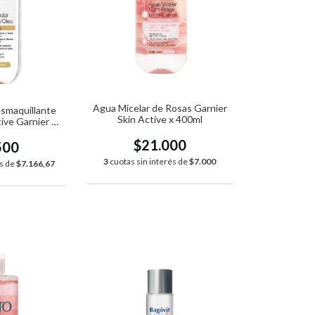
Agua Micelar de Rosas Garnier
smaquillante
Skin Active x 400ml
tive Garnier x
ml
$21.000
500
3
cuotas sin interés de
$7.000
és de
$7.166,67