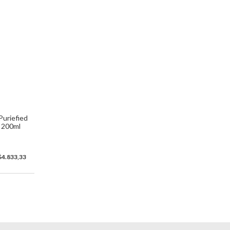
Puriefied
 200ml
0
$4.833,33