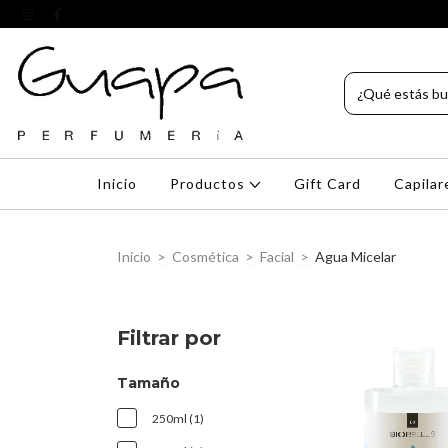
Inicio
Productos
Gift Card
Capila
Inicio
>
Cosmética
>
Facial
>
Agua Micelar
Filtrar por
Tamaño
250ml (1)