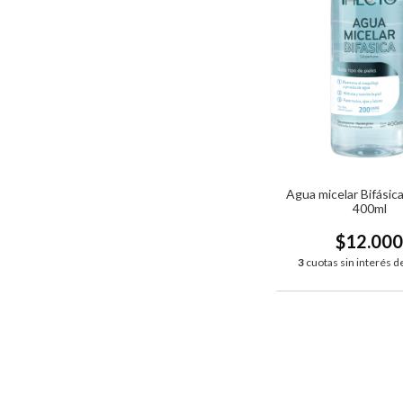
Agua micelar Bifásica
400ml
$12.00
3
cuotas sin interés d