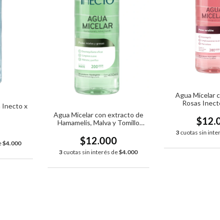
Agua Micelar 
Rosas Inect
 Inecto x
Agua Micelar con extracto de
$12.
Hamamelis, Malva y Tomillo
0
Inecto x 400ml
3
cuotas sin inte
$12.000
e
$4.000
3
cuotas sin interés de
$4.000