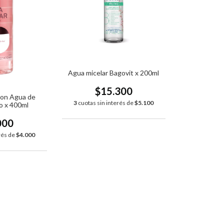
Agua micelar Bagovit x 200ml
$15.300
con Agua de
3
cuotas sin interés de
$5.100
o x 400ml
000
rés de
$4.000