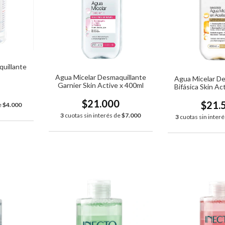
uillante
Agua Micelar Desmaquillante
Agua Micelar De
Garnier Skin Active x 400ml
Bifásica Skin Ac
0
400
$21.000
$21.
e
$4.000
3
cuotas sin interés de
$7.000
3
cuotas sin inter