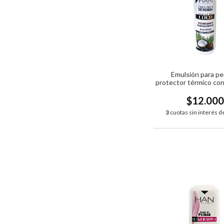
Emulsión para pe
protector térmico con
coco HAN x 20
$12.00
3
cuotas sin interés d