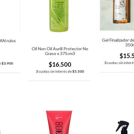
Gel Finalizador de
AN rulos
350
Oil Non Oil Aurill Protector No
Graso x 375cm3
$15.
0
3
cuotas sin inter
$16.500
e
$3.900
3
cuotas sin interés de
$5.500