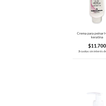
Crema para peinar
keratina
$11.70
3
cuotas sin interés d