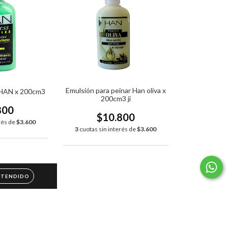
Emulsión para peinar Han oliva x
z HAN x 200cm3
200cm3 ji
800
$10.800
rés de
$3.600
3
cuotas sin interés de
$3.600
NTENDIDO