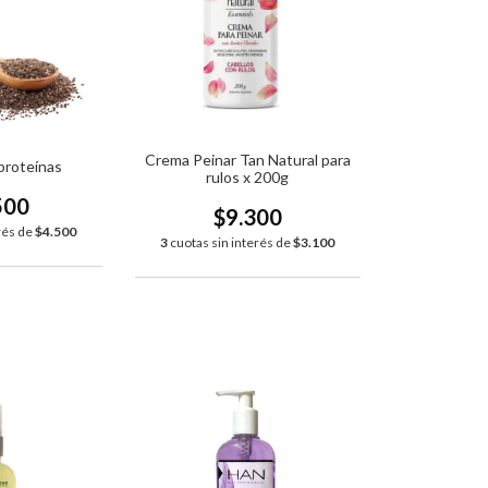
Crema Peinar Tan Natural para
proteínas
rulos x 200g
500
$9.300
rés de
$4.500
3
cuotas sin interés de
$3.100