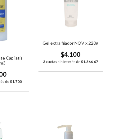
Gel extra fijador NOV x 220g
$4.100
te Capilatis
3
cuotas sin interés de
$1.366,67
cm3
100
rés de
$1.700