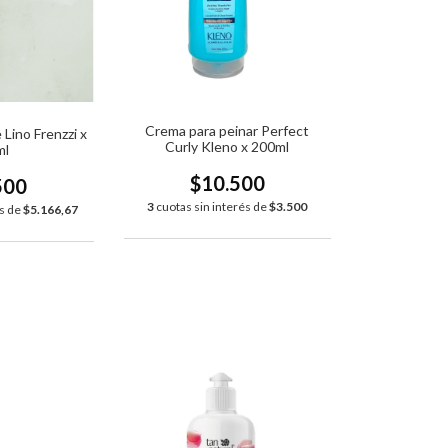
Crema para peinar Perfect
 Lino Frenzzi x
Curly Kleno x 200ml
ml
$10.500
500
3
cuotas sin interés de
$3.500
és de
$5.166,67