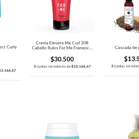
Crema Elevate Me Curl 308
ect Curly
Cascada de 
Cabello Rulos For Me Framesi X
150ml vi
$13.
$30.500
3
cuotas sin inte
3
cuotas sin interés de
$10.166,67
$3.166,67