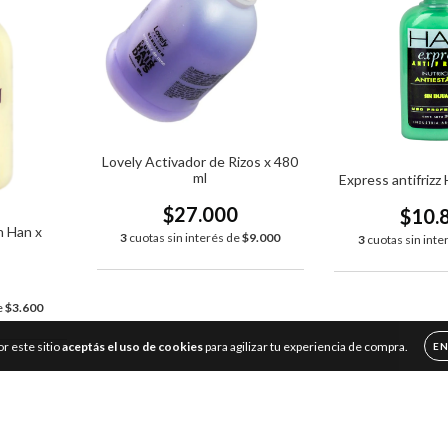
Lovely Activador de Rizos x 480
ml
Express antifriz
$27.000
$10.
n Han x
3
cuotas sin interés de
$9.000
3
cuotas sin inte
0
e
$3.600
or este sitio
aceptás el uso de cookies
para agilizar tu experiencia de compra.
E