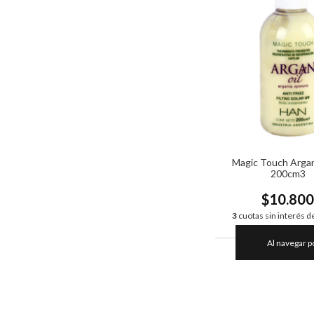
Magic Touch Arga
200cm3
$10.80
3
cuotas sin interés d
Al navegar p