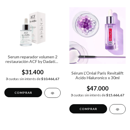
Serum reparador volumen 2
restauración ACF by Dadatina
x 30ml
$31.400
Sérum L'Oréal Paris Revitalift
Acido Hialuronico x 30ml
3
cuotas sin interés de
$10.466,67
$47.000
3
cuotas sin interés de
$15.666,67