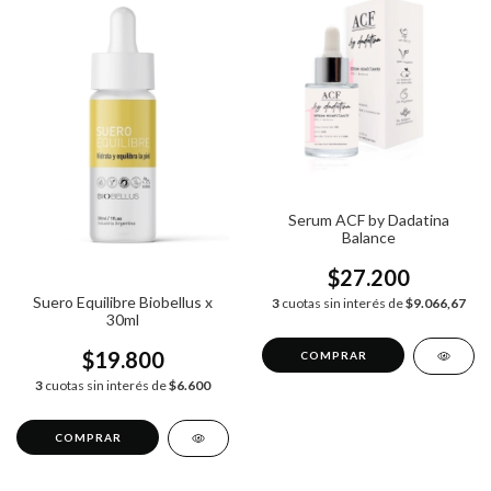
Serum ACF by Dadatina
Balance
$27.200
Suero Equilibre Biobellus x
3
cuotas sin interés de
$9.066,67
30ml
$19.800
3
cuotas sin interés de
$6.600