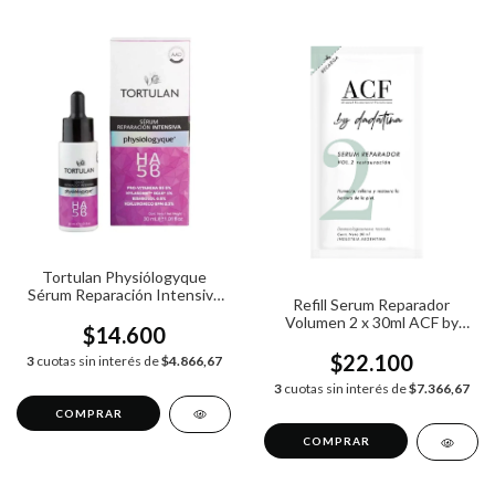
Tortulan Physiólogyque
Sérum Reparación Intensiva
Refill Serum Reparador
X 30ml
Volumen 2 x 30ml ACF by
$14.600
Dadatina
$22.100
3
cuotas sin interés de
$4.866,67
3
cuotas sin interés de
$7.366,67