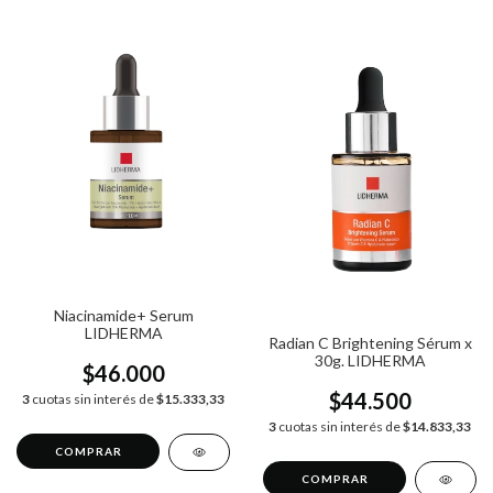
Niacinamide+ Serum
LIDHERMA
Radian C Brightening Sérum x
30g. LIDHERMA
$46.000
$44.500
3
cuotas sin interés de
$15.333,33
3
cuotas sin interés de
$14.833,33