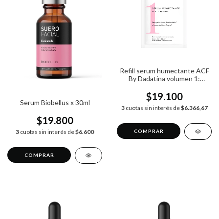
Refill serum humectante ACF
By Dadatina volumen 1:
balance x30ml
$19.100
Serum Biobellus x 30ml
3
cuotas sin interés de
$6.366,67
$19.800
3
cuotas sin interés de
$6.600