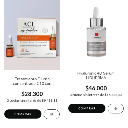
Hyaluronic 4D Serum
LIDHERMA
Tratamiento Diurno
concentrado C10 con
$46.000
Vitamina C Dadatina ACF
$28.300
3
cuotas sin interés de
$15.333,33
3
cuotas sin interés de
$9.433,33