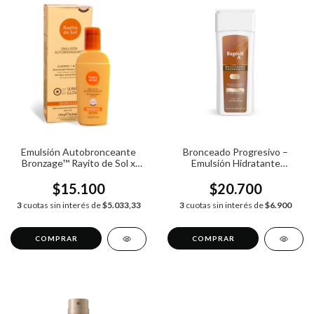
Emulsión Autobronceante
Bronceado Progresivo –
Bronzage™ Rayito de Sol x
Emulsión Hidratante
130g
Autobronceante Bagóvit A x
200g
$15.100
$20.700
3
cuotas sin interés de
$5.033,33
3
cuotas sin interés de
$6.900