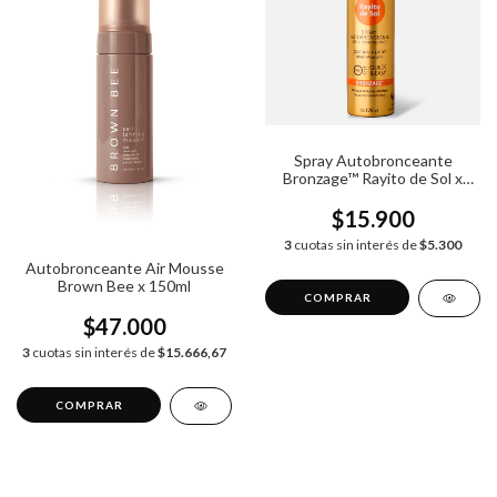
Spray Autobronceante
Bronzage™ Rayito de Sol x
170ml
$15.900
3
cuotas sin interés de
$5.300
Autobronceante Air Mousse
Brown Bee x 150ml
$47.000
3
cuotas sin interés de
$15.666,67