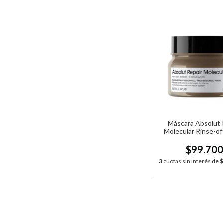
Máscara Absolut 
Molecular Rinse-of
Professionnel x 
$99.70
3
cuotas sin interés de
$