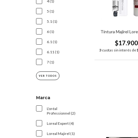
4 (1)
5 (1)
5.1 (1)
Tintura Majirel Lore
6 (1)
$17.90
6.1 (1)
3
cuotas sin interés de
6.11 (1)
7 (1)
VER TODOS
Marca
L'oréal
Professionnel (2)
Loreal Expert (4)
Loreal Majirel (1)