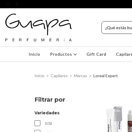
Inicio
Productos
Gift Card
Capila
Inicio
>
Capilares
>
Marcas
>
Loreal Expert
Filtrar por
Variedades
1 (1)