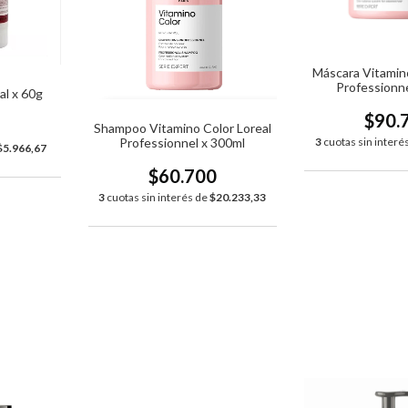
Máscara Vitamino
Professionne
al x 60g
$90.
0
Shampoo Vitamino Color Loreal
3
cuotas sin interé
Professionnel x 300ml
$5.966,67
$60.700
3
cuotas sin interés de
$20.233,33