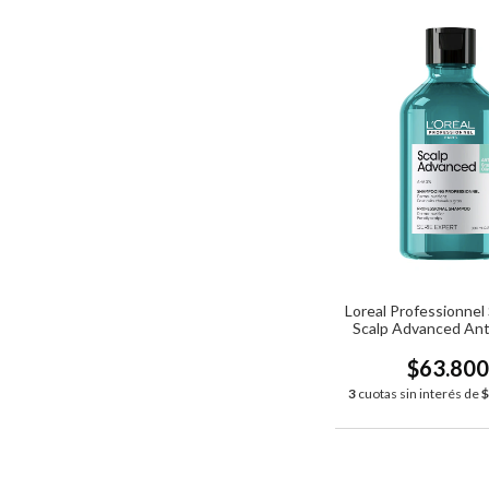
Loreal Professionne
Scalp Advanced Ant
x300ml
$63.80
3
cuotas sin interés de
$