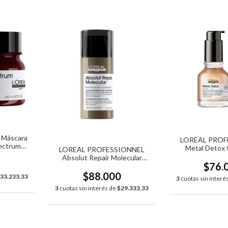
l Máscara
LOREAL PROF
pectrum
Metal Detox 
LOREAL PROFESSIONNEL
Absolut Repair Molecular
0
$76.
Leave-in 100ml
$88.000
33.233,33
3
cuotas sin interé
3
cuotas sin interés de
$29.333,33