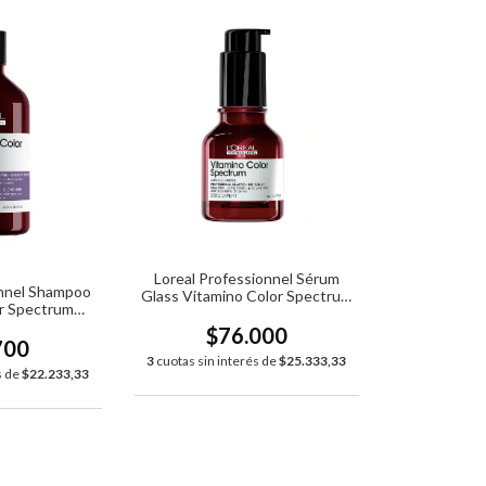
Loreal Professionnel Sérum
onnel Shampoo
Glass Vitamino Color Spectrum
r Spectrum
x50ml
x300ml
$76.000
700
3
cuotas sin interés de
$25.333,33
s de
$22.233,33