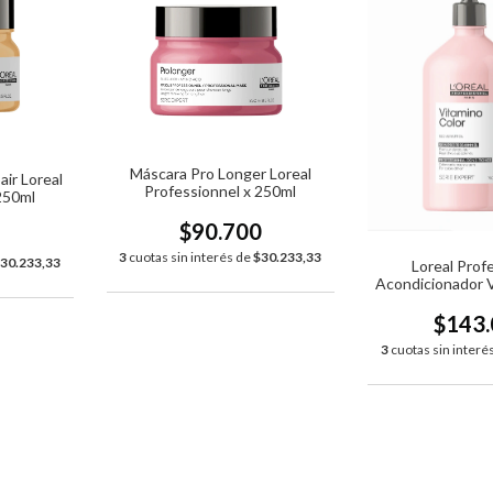
Máscara Pro Longer Loreal
ir Loreal
Professionnel x 250ml
250ml
$90.700
0
3
cuotas sin interés de
$30.233,33
30.233,33
Loreal Prof
Acondicionador V
x750
$143
3
cuotas sin interé