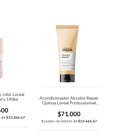
 color Loreal
Acondicionador Absolut Repair
l x 190ml
Quinoa Loreal Professionnel
x200ml
600
$71.000
s de
$25.866,67
3
cuotas sin interés de
$23.666,67