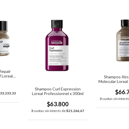
Repair
f Loreal
Shampoo Abso
250ml
Molecular Loreal
0
x 30
Shampoo Curl Expression
$66.
33.233,33
Loreal Professionnel x 300ml
3
cuotas sin interé
$63.800
3
cuotas sin interés de
$21.266,67