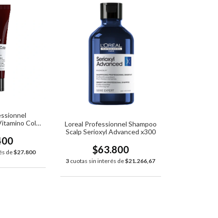
essionnel
itamino Color
Loreal Professionnel Shampoo
 x200ml
Scalp Serioxyl Advanced x300
400
$63.800
rés de
$27.800
3
cuotas sin interés de
$21.266,67