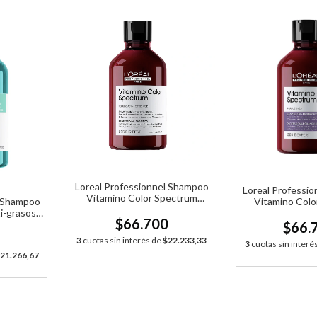
Loreal Professionnel Shampoo
Loreal Professi
Vitamino Color Spectrum
l Shampoo
Vitamino Colo
x300ml
i-grasos
Purple 
$66.700
$66.
0
3
cuotas sin interés de
$22.233,33
3
cuotas sin interé
21.266,67