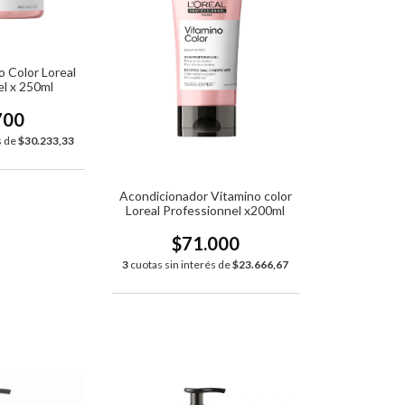
 Color Loreal
l x 250ml
700
s de
$30.233,33
Acondicionador Vitamino color
Loreal Professionnel x200ml
$71.000
3
cuotas sin interés de
$23.666,67