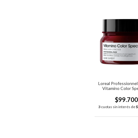
Loreal Professionne
Vitamino Color S
x250ml
$99.70
3
cuotas sin interés de
$