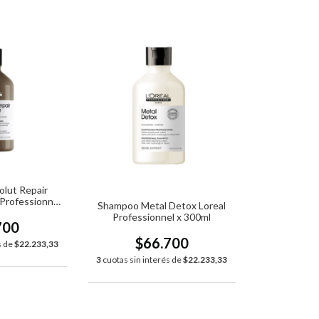
lut Repair
 Professionnel
Shampoo Metal Detox Loreal
0ml
Professionnel x 300ml
700
$66.700
s de
$22.233,33
3
cuotas sin interés de
$22.233,33