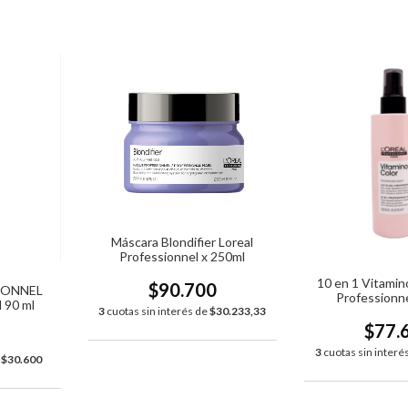
Máscara Blondifier Loreal
Professionnel x 250ml
10 en 1 Vitamino
$90.700
IONNEL
Professionne
l 90 ml
3
cuotas sin interés de
$30.233,33
$77.
0
3
cuotas sin interé
e
$30.600