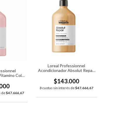
Loreal Professionnel
Acondicionador Absolut Repair
essionnel
x750ml
itamino Color
$143.000
ml
.000
3
cuotas sin interés de
$47.666,67
s de
$47.666,67