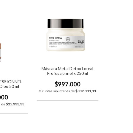
Máscara Metal Detox Loreal
Professionnel x 250ml
ESSIONNEL
$997.000
Oleo 50 ml
3
cuotas sin interés de
$332.333,33
000
s de
$25.333,33