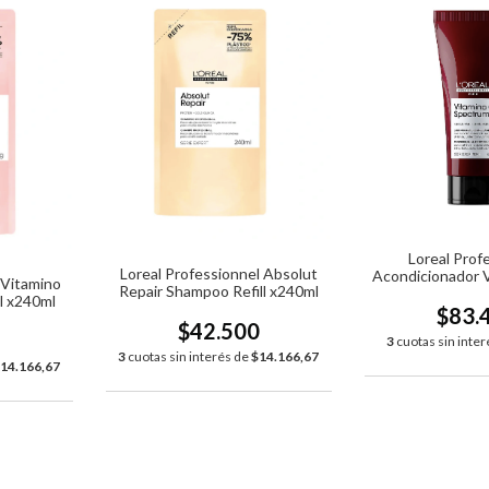
Loreal Prof
Loreal Professionnel Absolut
Acondicionador V
 Vitamino
Repair Shampoo Refill x240ml
Spectrum
l x240ml
$83.
$42.500
0
3
cuotas sin inte
3
cuotas sin interés de
$14.166,67
14.166,67