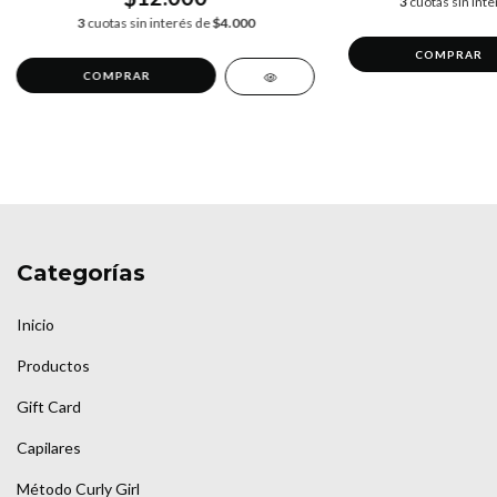
3
cuotas sin int
3
cuotas sin interés de
$4.000
Categorías
Inicio
Productos
Gift Card
Capilares
Método Curly Girl