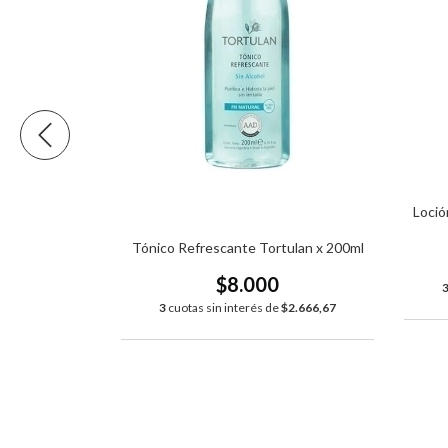
Loció
Tónico Refrescante Tortulan x 200ml
$8.000
acial x140ml
3
cuotas sin interés de
$2.666,67
0
de
$5.500