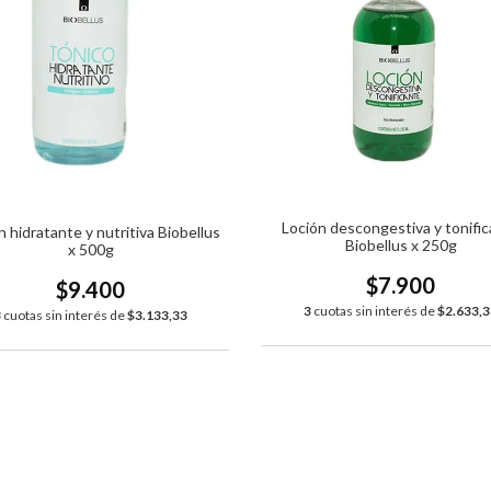
Loción descongestiva y tonifi
n hidratante y nutritiva Biobellus
Biobellus x 250g
x 500g
$7.900
$9.400
3
cuotas sin interés de
$2.633,3
3
cuotas sin interés de
$3.133,33