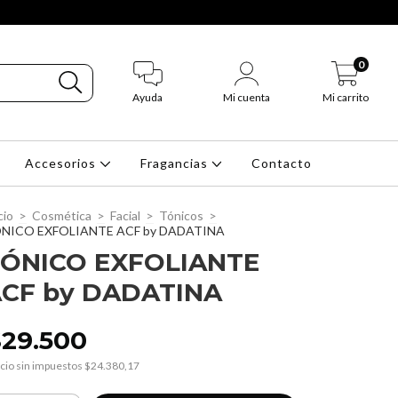
0
Ayuda
Mi cuenta
Mi carrito
Accesorios
Fragancias
Contacto
cio
>
Cosmética
>
Facial
>
Tónicos
>
NICO EXFOLIANTE ACF by DADATINA
ÓNICO EXFOLIANTE
CF by DADATINA
$29.500
cio sin impuestos
$24.380,17