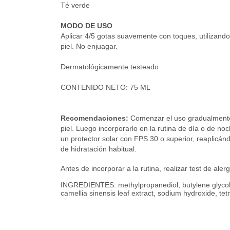
Té verde
MODO DE USO
Aplicar 4/5 gotas suavemente con toques, utilizando
piel. No enjuagar.
Dermatológicamente testeado
CONTENIDO NETO: 75 ML
Recomendaciones:
Comenzar el uso gradualmente,
piel. Luego incorporarlo en la rutina de día o de no
un protector solar con FPS 30 o superior, reaplicán
de hidratación habitual.
Antes de incorporar a la rutina, realizar test de aler
INGREDIENTES: methylpropanediol, butylene glycol, p
camellia sinensis leaf extract, sodium hydroxide, t