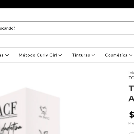
res
Método Curly Girl
Tinturas
Cosmética
Ini
TÓ
T
A
Pre