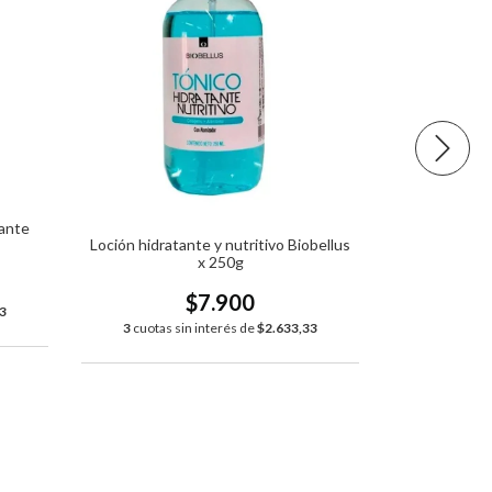
Loción desc
Bi
cante
Loción hidratante y nutritivo Biobellus
x 250g
3
cuotas s
$7.900
3
3
cuotas sin interés de
$2.633,33